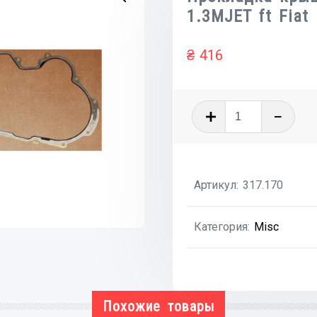
1.3MJET ft Fiat 
₴
416
Количеств
товара
Прокладк
крышки
Артикул:
317.170
масляного
насоса
Категория:
Misc
1.3MJET
ft
Fiat
Doblo
Похожие товары
00-