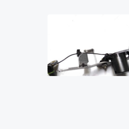
Датчик уровня масла 2.0 16V T-
GDI me
₴
410