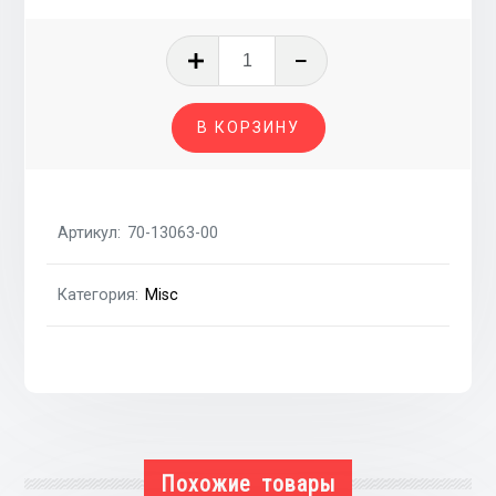
Количество
товара
Прокладка
В КОРЗИНУ
клапанной
крышки
2.5TDI
AUDI
Артикул:
70-13063-00
100
A6
Категория:
Misc
Похожие товары