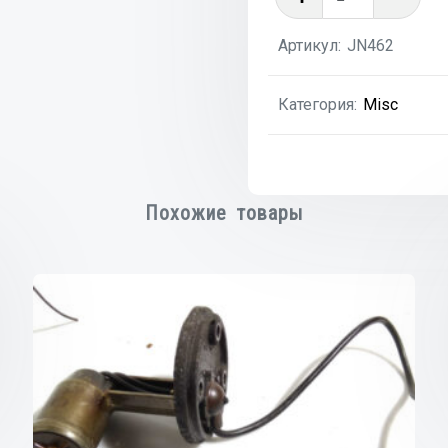
товара
Прокладк
Артикул:
JN462
клапанно
крышки
Категория:
Misc
2.4D
2.5D
FIAT
DUCATO
Похожие товары
CROMA