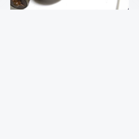
Датчик уровня масла 1.8 16V op C18XE
₴
1,200
В КОРЗИНУ