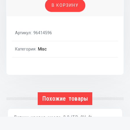
В КОРЗИНУ
клапанной
крышки
1.8i
F18D3
Артикул:
96414596
CHEVROLET
Lacetti
Категория:
Misc
04-
13
Похожие товары
Датчик уровня масла 2.0JTD 8V ft
₴
402