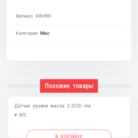
1.6
16V
Артикул:
438.890
ns,1.8
16V
Категория:
Misc
ns
Nissan
Almera
N16
00-
06,Primera
P12
Похожие товары
02-
08
Датчик уровня масла 2.2CDI me
₴
402
В КОРЗИНУ