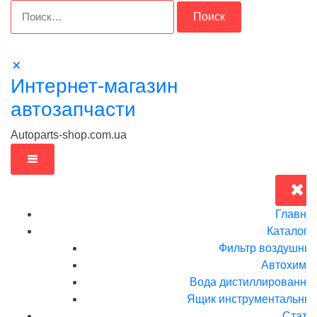
Перейти
Найти:
к
содержимому
Интернет-магазин
автозапчасти
Autoparts-shop.com.ua
Главна
Каталог
Фильтр воздушны
Автохими
Вода дистиллированна
Ящик инструментальныи
Стать