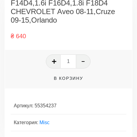
F14D4,1.6i F16D4,1.8i F18D4
CHEVROLET Aveo 08-11,Cruze
09-15,Orlando
₴
640
Количество
товара
Прокладка
В КОРЗИНУ
клапанной
крышки
1.4
F14D4,1.6i
Артикул:
55354237
F16D4,1.8i
F18D4
Категория:
Misc
CHEVROLET
Aveo