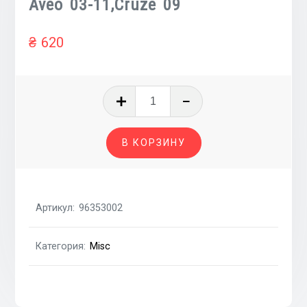
Aveo 03-11,Cruze 09
₴
620
Количество
товара
Прокладка
В КОРЗИНУ
клапанной
крышки
1.4
F14D3,1.5i
Артикул:
96353002
A15MF,1.6i
A16DMS,1.6i
Категория:
Misc
F16D3
CHEVROLET
Aveo
03-