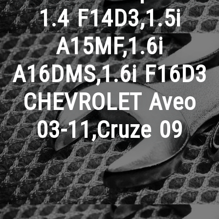
1.4 F14D3,1.5i
A15MF,1.6i
A16DMS,1.6i F16D3
CHEVROLET Aveo
03-11,Cruze 09