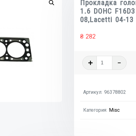
Прокладка голо
1.6 DOHC F16D3
08,Lacetti 04-13
₴
282
Количеств
товара
Прокладк
головки
Артикул:
96378802
блока
цилиндро
Категория:
Misc
1.6
DOHC
F16D3