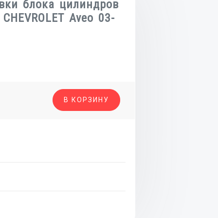
вки блока цилиндров
 CHEVROLET Aveo 03-
о
В КОРЗИНУ
а
в