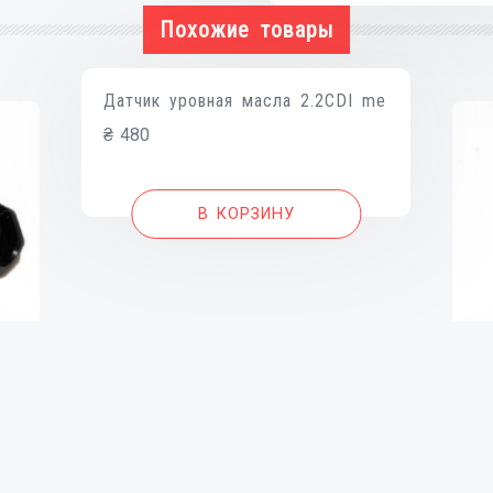
CHEVROLE
Похожие товары
Aveo
03-
08,Lacetti
Датчик уровная масла 2.2CDI me
04-
₴
480
13
В КОРЗИНУ