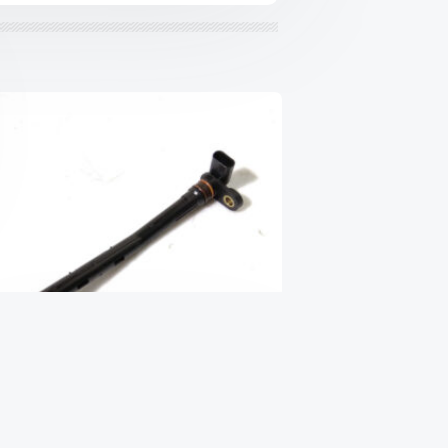
T
Датчик уровня масла 2.0 TDCi
fo