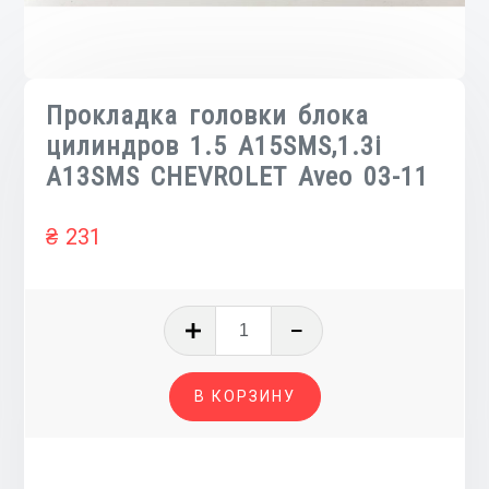
Прокладка головки блока
цилиндров 1.5 A15SMS,1.3i
A13SMS CHEVROLET Aveo 03-11
₴
231
Количество
товара
Прокладка
В КОРЗИНУ
головки
блока
цилиндров
1.5