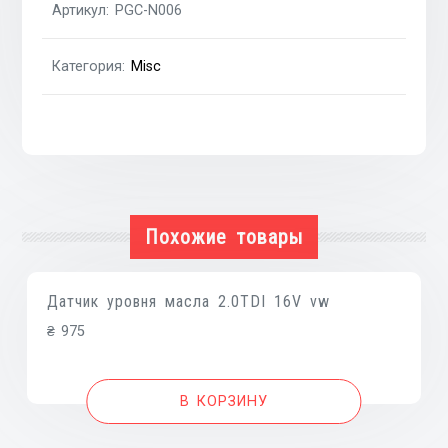
Артикул:
PGC-N006
A15SMS,1.3i
A13SMS
Категория:
Misc
CHEVROLET
Aveo
03-
11
Похожие товары
Датчик уровня масла 2.0TDI 16V vw
₴
975
В КОРЗИНУ