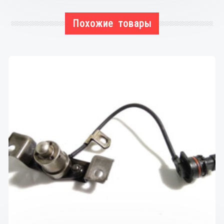
ForTwo
98-
Похожие товары
07