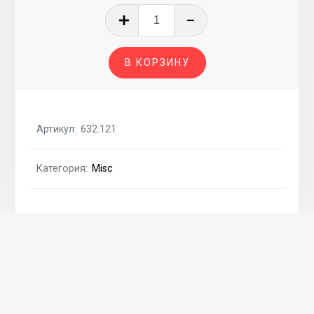
Количество
товара
Прокладка
В КОРЗИНУ
ГБЦ
2.4D
T=1.57мм
VW
Артикул:
632.121
TRANSPORTER
T4
Категория:
Misc
90-
03
Похожие товары