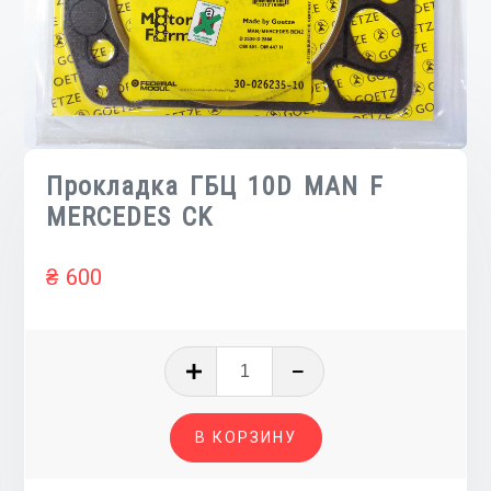
Прокладка ГБЦ 10D MAN F
MERCEDES CK
₴
600
Количество
товара
Прокладка
В КОРЗИНУ
ГБЦ
10D