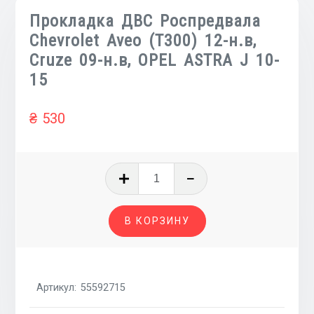
Прокладка ДВС Роспредвала
Chevrolet Aveo (T300) 12-н.в,
Cruze 09-н.в, OPEL ASTRA J 10-
15
₴
530
Количество
товара
Прокладка
В КОРЗИНУ
ДВС
Роспредвала
Chevrolet
Aveo
Артикул:
55592715
(T300)
12-