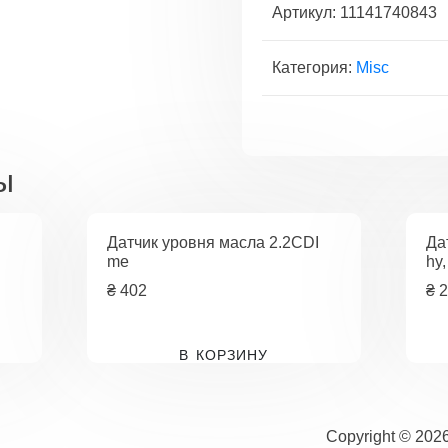
передней
Артикул:
11141740843
крышки
правая
Категория:
Misc
ы
I
Датчик уровня масла 2.2CDI
Да
me
hy,
₴
402
₴
2
В КОРЗИНУ
Copyright © 202