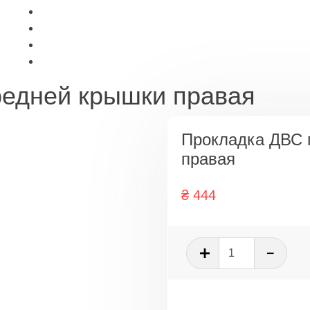
едней крышки правая
Прокладка ДВС 
правая
₴
444
Количеств
товара
Прокладка
ДВС