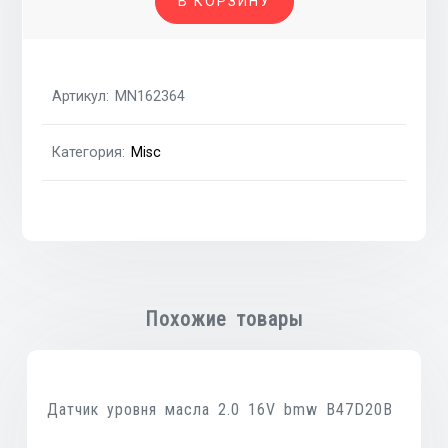
В КОРЗИНУ
блока
предохранителей
мот
отсек
Артикул:
MN162364
2
части
Категория:
Misc
Похожие товары
Датчик уровня масла 2.0 16V bmw B47D20B