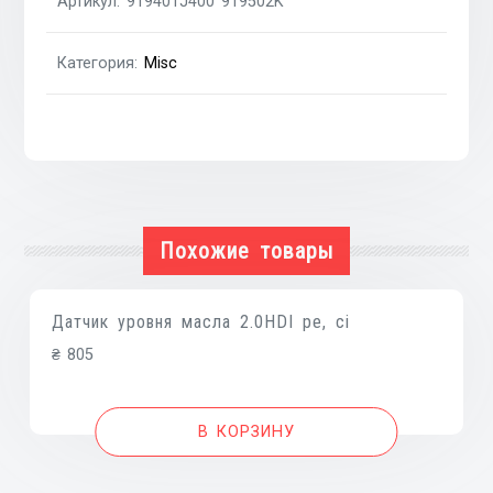
Артикул:
919401J400 919502K
2
части
Категория:
Misc
Похожие товары
Датчик уровня масла 2.0HDI pe, ci
₴
805
В КОРЗИНУ