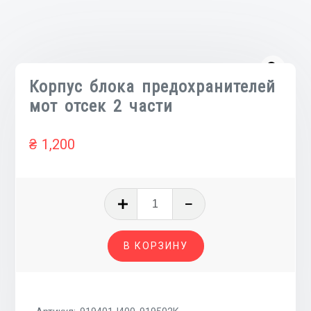
Корпус блока предохранителей
мот отсек 2 части
₴
1,200
Количество
товара
Корпус
В КОРЗИНУ
блока
предохранителей
мот
отсек