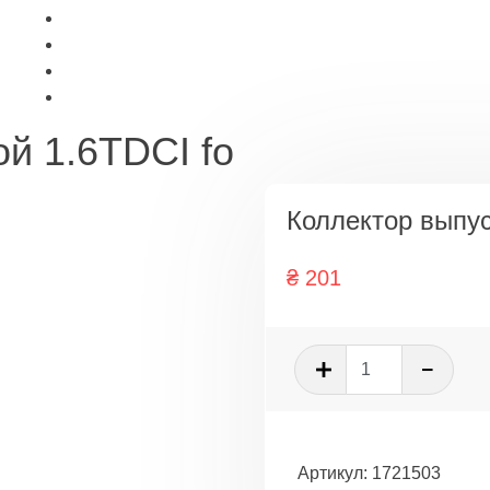
й 1.6TDCI fo
Коллектор выпус
₴
201
Количеств
товара
Коллектор
выпускной
1.6TDCI
Артикул:
1721503
fo