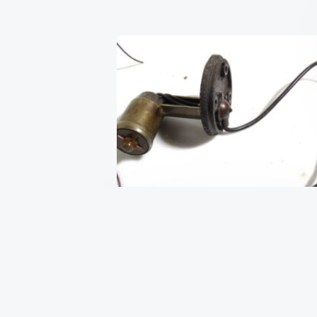
Датчик уровня масла 1.8 16V o
C18XE
₴
1,200