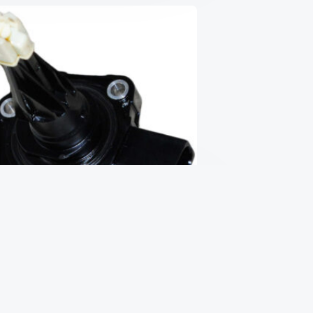
Датчик уровня масла 2.0 16V
bmw
₴
3,000