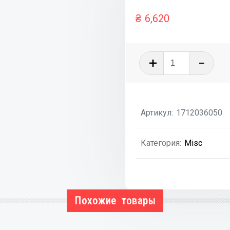
₴
6,620
Количеств
товара
Коллектор
впускной
Артикул:
1712036050
пластик
Категория:
Misc
Похожие товары