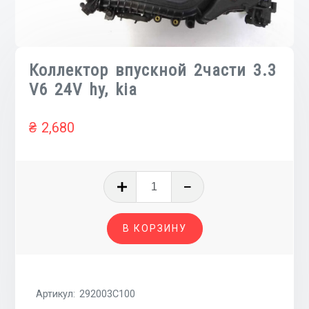
Коллектор впускной 2части 3.3
V6 24V hy, kia
₴
2,680
Количество
товара
Коллектор
В КОРЗИНУ
впускной
2части
3.3
V6
Артикул:
292003C100
24V