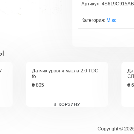
EGR
Артикул:
4S619C915A
электр
1.4
Категория:
Misc
16V
fo
ы
V
Датчик уровня масла 2.0 TDCi
Да
fo
CI
₴
805
₴
6
В КОРЗИНУ
Copyright © 202