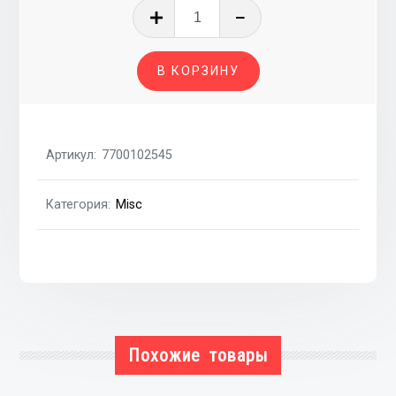
Количество
товара
Клапан
В КОРЗИНУ
управления
EGR
1.9D
pe,
Артикул:
7700102545
ci
Категория:
Misc
Похожие товары