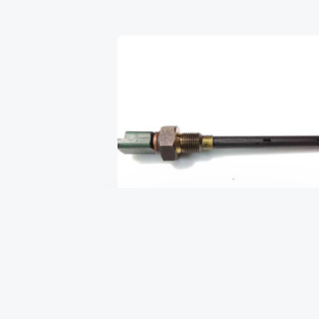
Датчик уровня масла 2.0HDI pe,
ci
₴
805