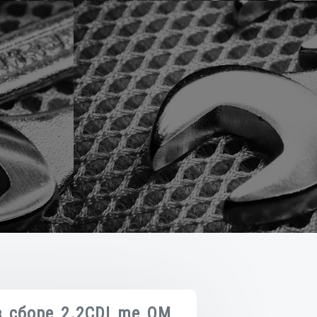
в сборе 2.2CDI me OM