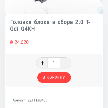
Головка блока в сборе 2.0 T-
Gdi G4KH
₴
24,620
Количество
товара
Головка
В КОРЗИНУ
блока
в
сборе
2.0
Артикул:
221112G460
T-