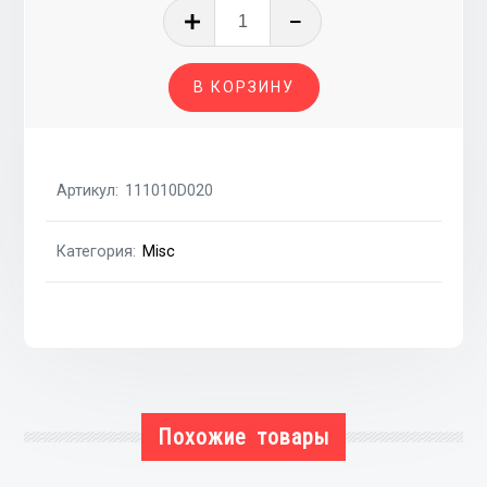
Количество
товара
Головка
В КОРЗИНУ
блока
в
сборе
1.4
Артикул:
111010D020
16V
toy
Категория:
Misc
4ZZ-
FE
Похожие товары