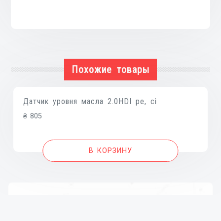
06-
14;
MASTER
III,
NISSAN
Похожие товары
NV400
11-
16
Датчик уровня масла 2.0HDI pe, ci
₴
805
В КОРЗИНУ