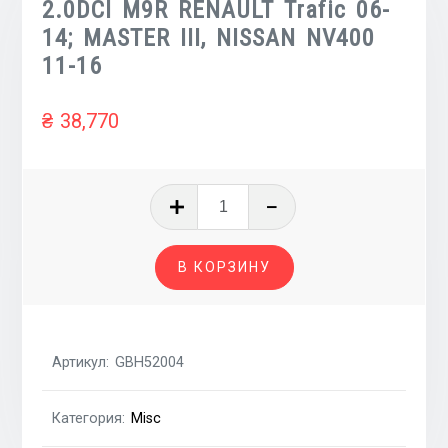
2.0DCI M9R RENAULT Trafic 06-
14; MASTER III, NISSAN NV400
11-16
₴
38,770
Количество
товара
Головка
В КОРЗИНУ
блока
голая
Euro
V
Артикул:
GBH52004
2.0DCI
M9R
Категория:
Misc
RENAULT
Trafic