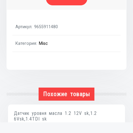
голая
1.6HDI
16V
Артикул:
9655911480
ci,
pe
Категория:
Misc
Похожие товары
Датчик уровня масла 1.2 12V sk,1.2
6Vsk,1.4TDI sk
₴
485