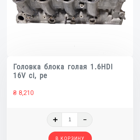
Головка блока голая 1.6HDI
16V ci, pe
₴
8,210
Количество
товара
Головка
В КОРЗИНУ
блока