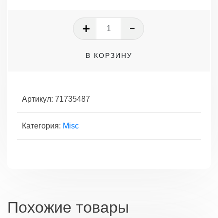
Количество
товара
Головка
В КОРЗИНУ
блока
без
распредвала
в
Артикул:
71735487
сборе
1.9TD
Категория:
Misc
Похожие товары