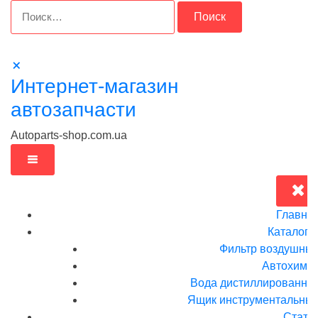
Перейти
Найти:
к
содержимому
Интернет-магазин
автозапчасти
Autoparts-shop.com.ua
Главна
Каталог
Фильтр воздушны
Автохими
Вода дистиллированна
Ящик инструментальныи
Стать