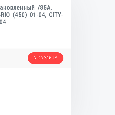
тановленный /85A,
IO (450) 01-04, CITY-
04
о
В КОРЗИНУ
ленный