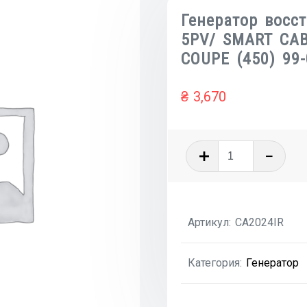
Генератор восс
5PV/ SMART CABR
COUPE (450) 99-
₴
3,670
Количеств
товара
Генератор
восстанов
Артикул:
CA2024IR
/85A,
5PV/
Категория:
Генератор
SMART
CABRIO
(450)