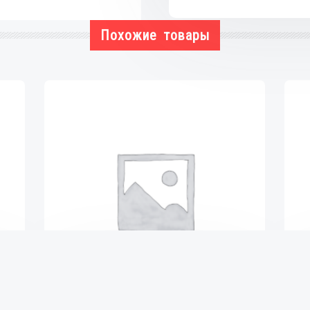
01-
Похожие товары
04,
CITY-
COUPE
(450)
99-
04
Генератор восстановленный