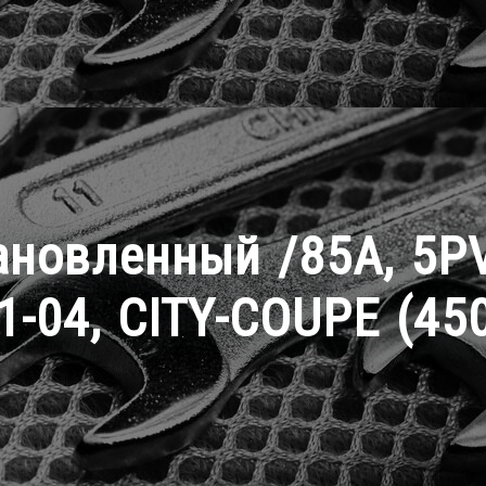
ановленный /85A, 5
1-04, CITY-COUPE (45