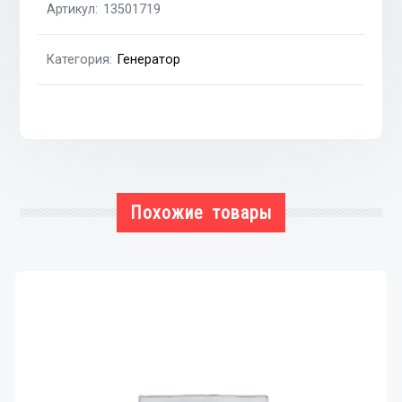
Артикул:
13501719
CAPTIVA
11-
Категория:
Генератор
н.в.,
CRUZE
10-
н.в.;
OPEL
ANTARA
10-
Похожие товары
15