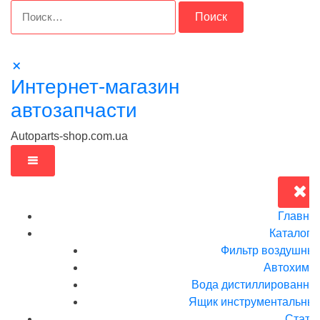
Перейти
Найти:
к
содержимому
Интернет-магазин
автозапчасти
Autoparts-shop.com.ua
Главна
Каталог
Фильтр воздушны
Автохими
Вода дистиллированна
Ящик инструментальныи
Стать