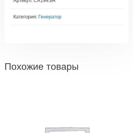
Артикул:
CA1945IR
RENAULT
MEGANE
Категория:
Генератор
II
05-
09,
SCENIC
II
05-
08
Похожие товары