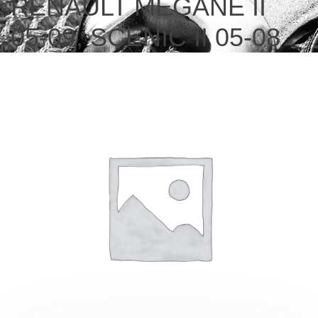
RENAULT MEGANE II
05-09, SCENIC II 05-08