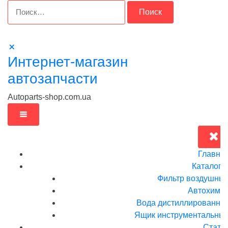
Перейти
Найти:
к
содержимому
Интернет-магазин
автозапчасти
Autoparts-shop.com.ua
Главна
Каталог
Фильтр воздушны
Автохими
Вода дистиллированна
Ящик инструментальныи
Стать