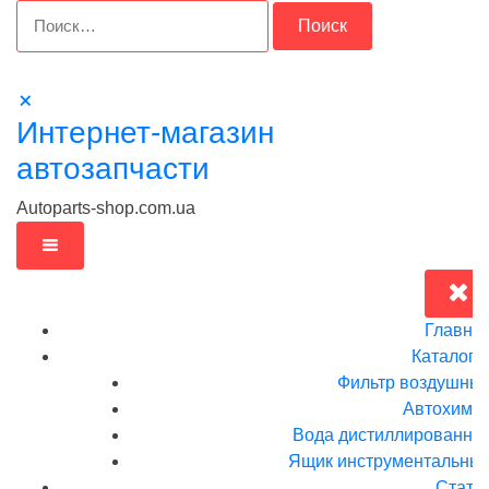
Перейти
Найти:
к
содержимому
Интернет-магазин
автозапчасти
Autoparts-shop.com.ua
Главна
Каталог
Фильтр воздушны
Автохими
Вода дистиллированна
Ящик инструментальныи
Стать