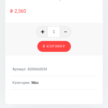
₴
2,360
Количество
товара
Генератор
В КОРЗИНУ
БУ
/150A,
6PV/
DACIA
Артикул:
8200660034
DOKKER
12-;
Категория:
Misc