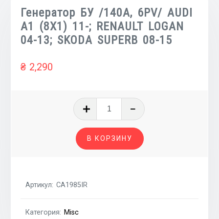
Генератор БУ /140A, 6PV/ AUDI
A1 (8X1) 11-; RENAULT LOGAN
04-13; SKODA SUPERB 08-15
₴
2,290
Количество
товара
Генератор
В КОРЗИНУ
БУ
/140A,
6PV/
AUDI
Артикул:
CA1985IR
A1
(8X1)
Категория:
Misc
11-;