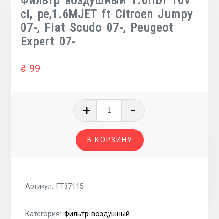
Фильтр воздушный 1.6HDI 16V
ci, pe,1.6MJET ft Citroen Jumpy
07-, Fiat Scudo 07-, Peugeot
Expert 07-
₴
99
Количество
товара
Фильтр
В КОРЗИНУ
воздушный
1.6HDI
16V
ci,
Артикул:
FT37115
pe,1.6MJET
ft
Категория:
Фильтр воздушный
Citroen