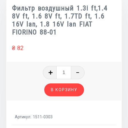
Фильтр воздушный 1.3i ft,1.4
8V ft, 1.6 8V ft, 1.7TD ft, 1.6
16V lan, 1.8 16V lan FIAT
FIORINO 88-01
₴
82
Количество
товара
Фильтр
В КОРЗИНУ
воздушный
1.3i
ft,1.4
8V
Артикул:
1511-0303
ft,
1.6