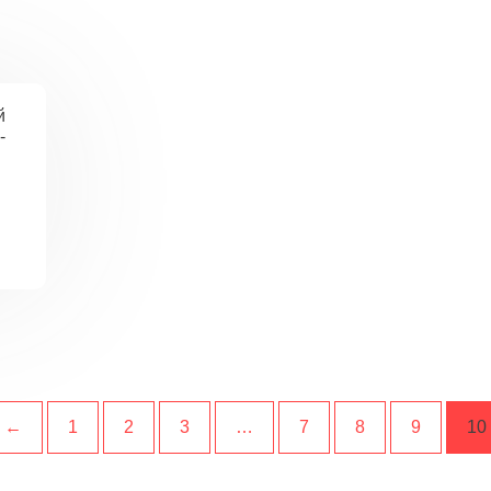
й
-
←
1
2
3
…
7
8
9
10