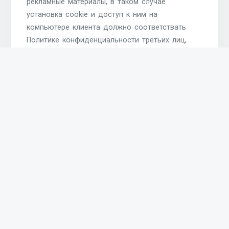
рекламные материалы, в таком случае
установка cookie и доступ к ним на
компьютере клиента должно соответствать
Политике конфиденциальности третьих лиц,
размещающих рекламные материалы. Тем не
менее, компании, предоставляющие рекламные
услуги, не имеют доступа к тем cookie, которые
устанавливаются и используются
непосредственно нашим сайтом. Как правило,
эти компании используют собственные cookie,
не содержащие личных сведений и/или
являющиеся анонимными идентификационными
кодами, для сбора информации о посещениях
клиентами нашего сайта.
Заключительные положения
При пользовании нашими услугами Вы даете
согласие на сбор, использование и хранение